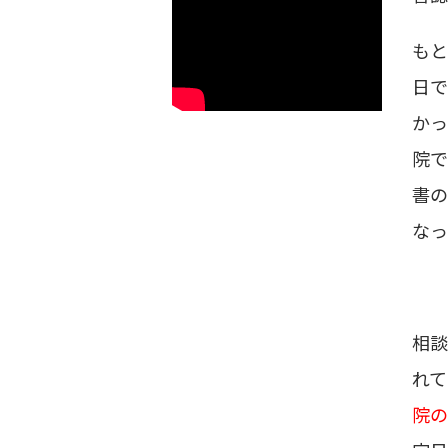
もと
日で
かっ
院で
書の
なっ
相談
れて
院の