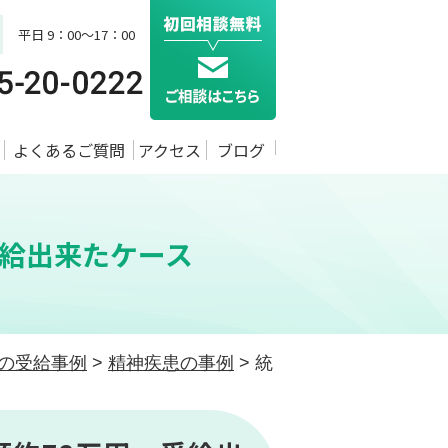
平日 9：00～17：00
よくあるご質問
アクセス
ブログ
受給出来たケース
の受給事例
>
精神疾患の事例
>
統