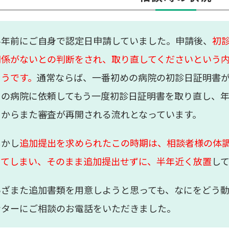
半年前にご自身で認定日申請していました。申請後、
初
関係がないとの判断をされ、取り直してくださいという
そうです。
通常ならば、一番初めの病院の初診日証明書
目の病院に依頼してもう一度初診日証明書を取り直し、
こからまた審査が再開される流れとなっています。
しかし
追加提出を求められたこの時期は、相談者様の体
ってしまい、そのまま追加提出せずに、半年近く放置
し
いざまた追加書類を用意しようと思っても、なにをどう
ンターにご相談のお電話をいただきました。