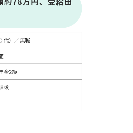
額約78万円、受給出
０代）／無職
症
年金2級
請求