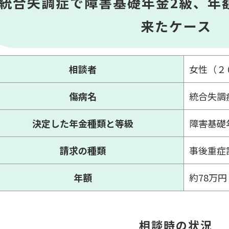
統合失調症で障害基礎年金2級、年
来たケース
相談者
女性（２
傷病名
統合失調
決定した年金種類と等級
障害基礎
請求の種類
事後重症
年額
約78万円
相談時の状況