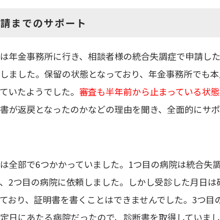
申請までのサポート
は年金事務所に行き、相談者様の統合失調症で申請し
しました。保留の状態となっており、年金事務所でも本
ていたようでした。
審査も半年前から止まっている状態
書が返戻となったのかなどの理由を聞き、全面的にサ
は全部で
6
つかかっていました。
1
つ目の病院は統合失
、
2
つ目の病院に依頼しました。しかし受診した月日は
ており、証明書を書くことはできませんでした。
3
つ目
定日にあたる病院だったので、診断書を取得していま