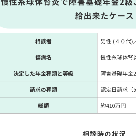
慢性糸球体腎炎で障害基礎年金2級
給出来たケース
相談者
男性 (４０代
傷病名
慢性糸球体腎
決定した年金種類と等級
障害基礎年金
請求の種類
認定日請求（
総額
約410万円
相談時の状況