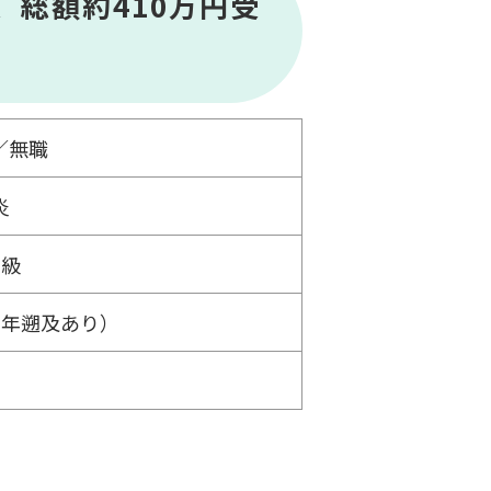
、総額約410万円受
)／無職
炎
2級
5年遡及あり）