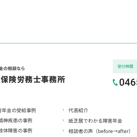
受付
時間
害年金の受給事例
代表紹介
精神疾患の事例
紙芝居でわかる障害年金
肢体障害の事例
相談者の声（before→after）