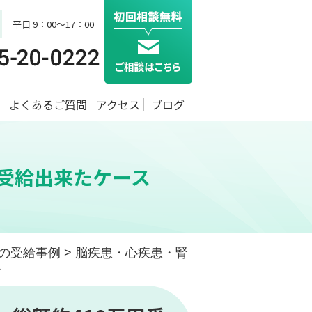
平日 9：00～17：00
よくあるご質問
アクセス
ブログ
円受給出来たケース
の受給事例
>
脳疾患・心疾患・腎
ス