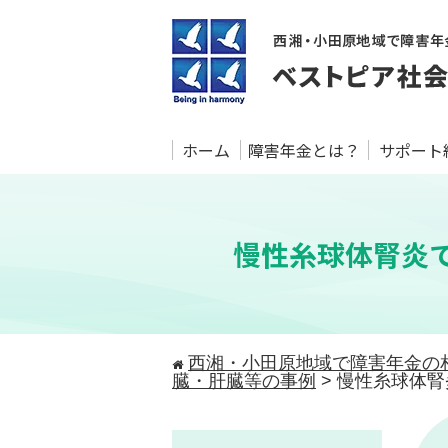
ホーム
障害年金とは？
サポート
慢性糸球体腎炎で
西湘・小田原地域で障害年金の
臓・肝臓等の事例
>
慢性糸球体腎