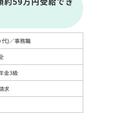
額約59万円受給でき
０代)／事務職
全
年金3級
請求