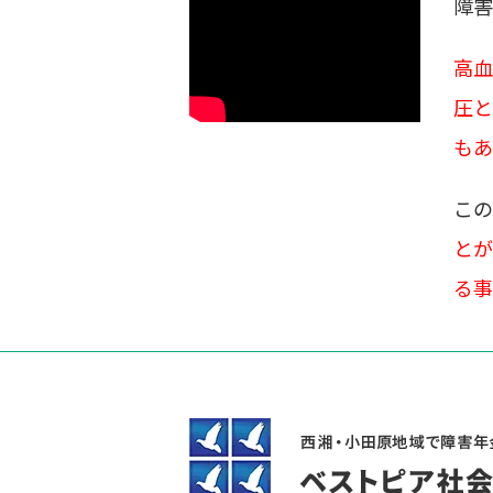
障害
高血
圧と
もあ
この
とが
る事