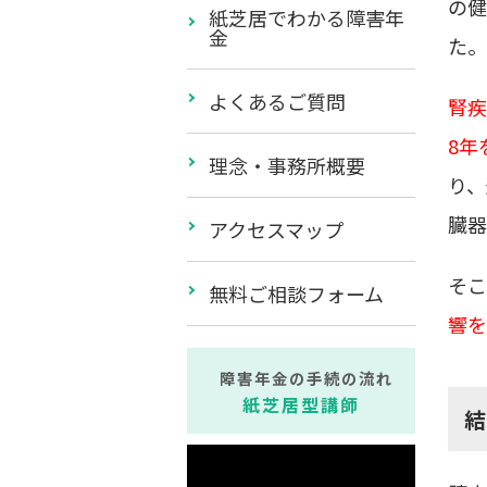
の健
紙芝居でわかる障害年
金
た。
よくあるご質問
腎疾
8年
理念・事務所概要
り、
臓器
アクセスマップ
そこ
無料ご相談フォーム
響を
障害年金の手続の流れ
紙芝居型講師