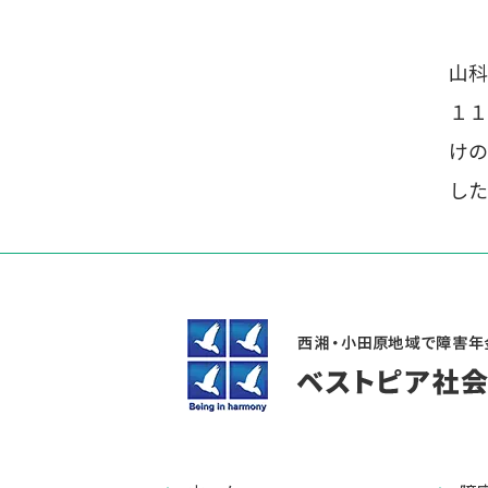
山科
１１
けの
した