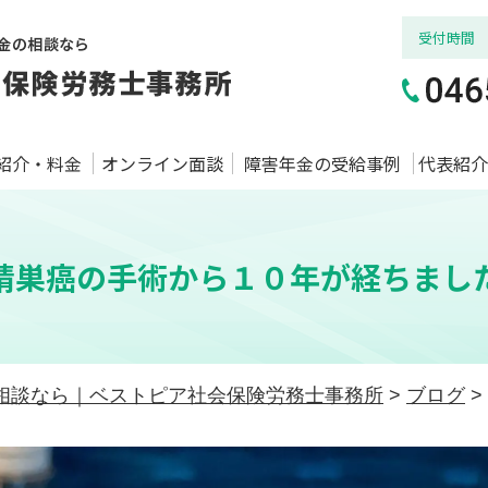
受付時間
紹介・料金
オンライン面談
障害年金の受給事例
代表紹介
精巣癌の手術から１０年が経ちまし
相談なら｜ベストピア社会保険労務士事務所
>
ブログ
>