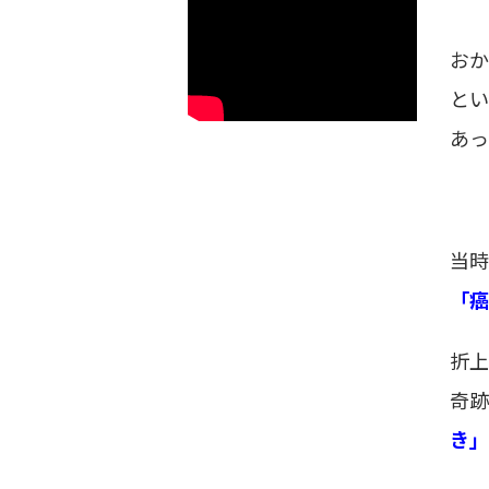
おか
とい
あっ
当時
「癌
折上
奇跡
き」